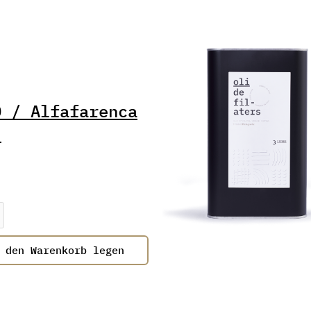
O / Alfafarenca
.