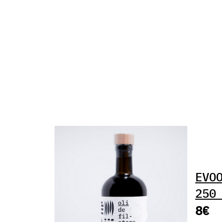
EVO
250
8€