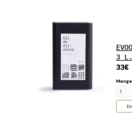
EVO
3 L
33€
Menge