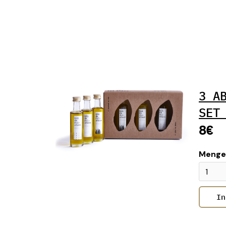
3 A
SET
8€
Menge